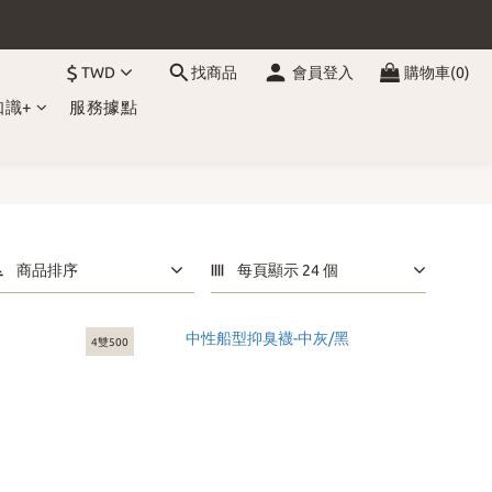
$
TWD
找商品
會員登入
購物車(0)
知識+
服務據點
商品排序
每頁顯示 24 個
4雙500