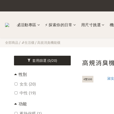
💰活動專區
⚡ 探索你的日常
​用尺寸挑選
機
全部商品
/
🧦生活襪
/
高規消臭機能襪
高規消臭
套用篩選
(0/20)
性別
4雙500
女生 (20)
中性 (19)
功能
蓄熱保暖 (1)