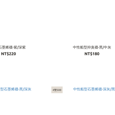
石墨烯襪-紫/深紫
中性船型抑臭襪-黑/中灰
NT$220
NT$180
4雙500