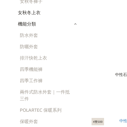
女秋冬褲子
女秋冬上衣
機能分類
防水外套
防曬外套
排汗快乾上衣
四季機能褲
中性石
四季工作褲
兩件式防水外套｜一件抵
三件
POLARTEC 保暖系列
保暖外套
4雙500