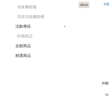
4雙500
消臭機能襪
高規消臭機能襪
活動專區
特價商品
全館商品
精選商品
抑菌
N