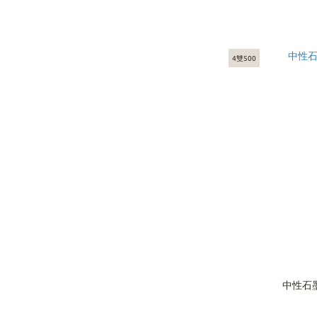
4雙500
中性石