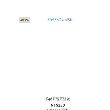
4雙500
抑菌舒適五趾襪
NT$250