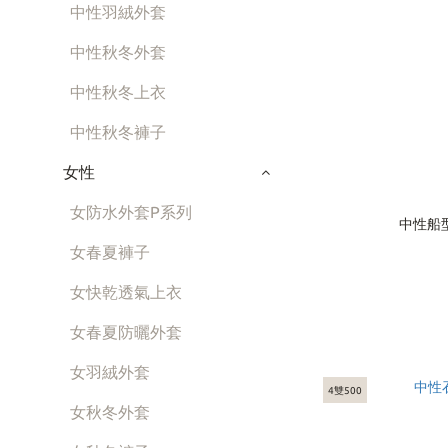
中性羽絨外套
中性秋冬外套
中性秋冬上衣
中性秋冬褲子
女性
女防水外套P系列
中性船
女春夏褲子
女快乾透氣上衣
女春夏防曬外套
女羽絨外套
4雙500
女秋冬外套