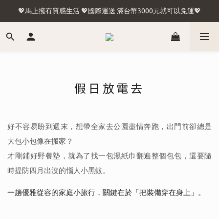
🍢台灣含外島滿1500免運🛫國際運送 滿台幣3000元就可以免運🛬
💖馬上擁有質感生活 💖國際運送 滿台幣3000元就可以免運💖
🍢台灣含外島滿1500免運🛫國際運送 滿台幣3000元就可以免運🛬
假日放電去
好不容易盼到週末，想帶全家去公園盡情奔跑，出門前卻總是
大包小包像在搬家？
才剛鋪好野餐墊，就為了找一包濕紙巾翻遍整個包包，還要隨
時提防四月出沒的惱人小黑蚊。
一趟優雅從容的家庭小旅行，關鍵在於「把裝備穿在身上」。