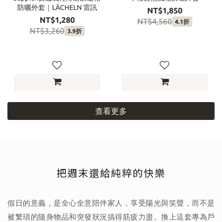
防曬外套｜LÄCHELN 雷訊
NT$1,850
NT$1,280
NT$4,560
4.1折
NT$3,260
3.9折
查看更多
把週末還給純粹的快樂
假日的意義，是全心全意陪伴家人，享受陽光與笑聲，而不是
被繁瑣的隨身物品和突發狀況搞得筋疲力盡。換上這套專為戶