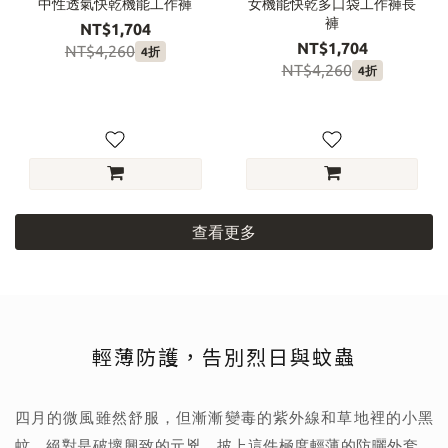
中性透氣快乾機能工作褲
女機能快乾多口袋工作褲長
褲
NT$1,704
NT$1,704
NT$4,260
4折
NT$4,260
4折
查看更多
輕薄防護，告別烈日與蚊蟲
四月的微風雖然舒服，但漸漸變毒的紫外線和草地裡的小黑
蚊，絕對是破壞興致的元兇。披上這件極度輕薄的防曬外套，