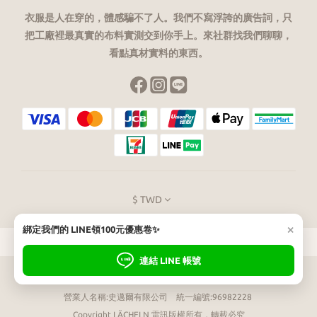
衣服是人在穿的，體感騙不了人。我們不寫浮誇的廣告詞，只
把工廠裡最真實的布料實測交到你手上。來社群找我們聊聊，
看點真材實料的東西。
$
TWD
×
綁定我們的 LINE領100元優惠卷✨
連結 LINE 帳號
LÄCHELN
雷訊 專業機能服飾
營業人名稱:史邁爾有限公司 統一編號:96982228
Copyright LÄCHELN 雷訊版權所有，轉載必究