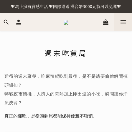
🍢台灣含外島滿1500免運🛫國際運送 滿台幣3000元就可以免運🛬
💖馬上擁有質感生活 💖國際運送 滿台幣3000元就可以免運💖
🍢台灣含外島滿1500免運🛫國際運送 滿台幣3000元就可以免運🛬
週末吃貨局
難得的週末聚餐，吃麻辣鍋吃到最後，是不是總要偷偷解開褲
頭鈕扣？
轉戰夜市續攤，人擠人的悶熱加上剛出爐的小吃，瞬間讓你汗
流浹背？
真正的懂吃，是從頭到尾都能保持優雅不狼狽。