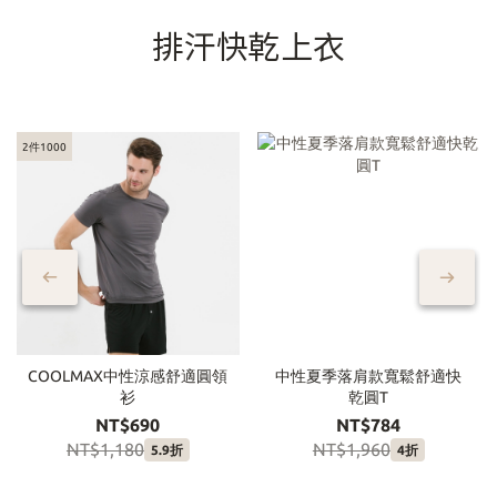
排汗快乾上衣
2件1000
COOLMAX中性涼感舒適圓領
中性夏季落肩款寬鬆舒適快
衫
乾圓T
NT$690
NT$784
NT$1,180
NT$1,960
5.9折
4折