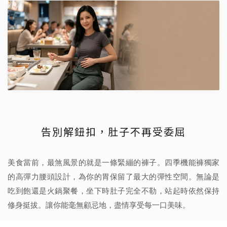
告別解鈕扣，肚子不再受委屈
美食當前，最煞風景的就是一條緊繃的褲子。四季機能褲獨家
的高彈力腰頭設計，為你的胃保留了最大的彈性空間。無論是
吃到飽還是火鍋聚餐，坐下時肚子完全不勒，站起時依然保持
修身挺拔。讓你能毫無顧忌地，盡情享受每一口美味。