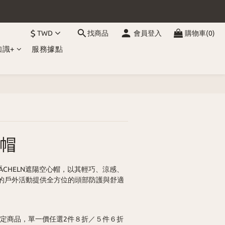
$
TWD
找商品
會員登入
購物車(0)
知識+
服務據點
立即購買
帽
款LÄCHELN遮陽空心帽，以其輕巧、涼感、
的戶外活動提供全方位的頭部防護與舒適
定商品，單一價任選2件８折／５件６折