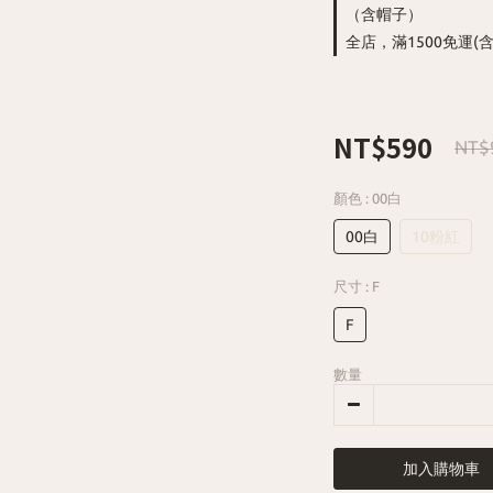
（含帽子）
全店，滿1500免運(
NT$590
NT$
顏色
: 00白
00白
10粉紅
尺寸
: F
F
數量
加入購物車