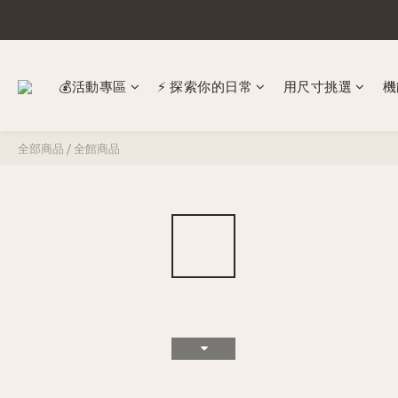
💰活動專區
⚡ 探索你的日常
​用尺寸挑選
機
全部商品
/
全館商品