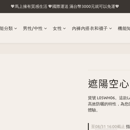
🍢台灣含外島滿1500免運🛫國際運送 滿台幣3000元就可以免運🛬
💖馬上擁有質感生活 💖國際運送 滿台幣3000元就可以免運💖
🍢台灣含外島滿1500免運🛫國際運送 滿台幣3000元就可以免運🛬
能分類
男性/中性
女性
內褲內搭衣和襪子
機能
遮陽空心
貨號 L05WH06。這
高效防曬的特性，為您
體驗。
至
08/31 16:00
截止
指