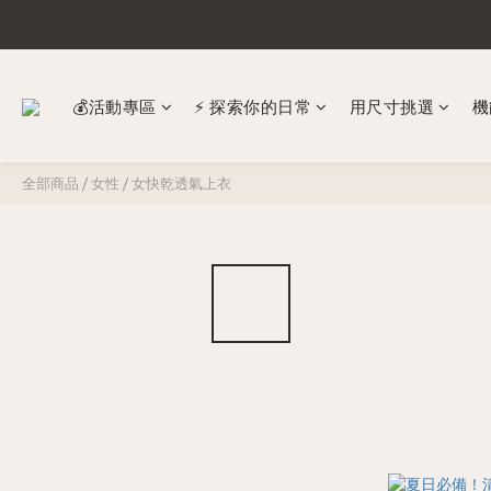
💰活動專區
⚡ 探索你的日常
​用尺寸挑選
機
全部商品
/
女性
/
女快乾透氣上衣