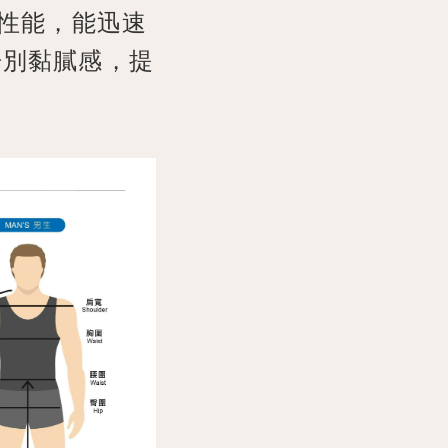
乾性能，能迅速
告別黏膩感，提