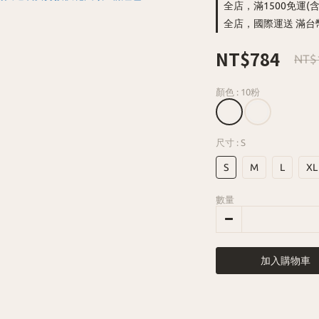
全店，滿1500免運(
全店，國際運送 滿台
NT$784
NT$
顏色
: 10粉
尺寸
: S
S
M
L
XL
數量
加入購物車