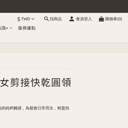
$
TWD
找商品
會員登入
購物車(0)
知識+
服務據點
立即購買
女剪接快乾圓領
呼吸般的純粹觸感，為都會日常而生，輕盈快