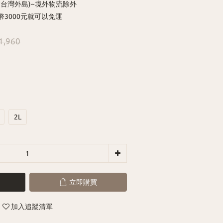
含台灣外島)~境外物流除外
幣3000元就可以免運
1,960
2L
立即購買
加入追蹤清單