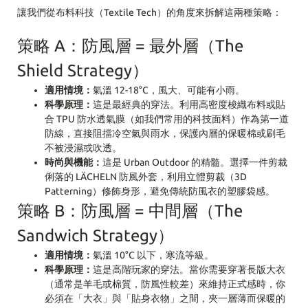
讓我們從布料科技（Textile Tech）的角度來拆解這兩種策略：
策略 A：防風層 = 最外層（The
Shield Strategy）
適用情境：
氣溫 12-18°C，風大、可能有小雨。
科學原理：
這是最經典的穿法。利用高密度梭織布料或貼
合 TPU 防水透氣膜（如我們常用的科技面料）作為第一道
防線，直接阻擋冷空氣與雨水，保護內層的保暖棉或刷毛
不被浸濕或吹透。
時尚與機能：
這是 Urban Outdoor 的精髓。選擇一件剪裁
俐落的 LÄCHELN 防風外套，利用立體剪裁（3D
Patterning）修飾身形，避免傳統防風衣的塑膠袋感。
策略 B：防風層 = 中間層（The
Sandwich Strategy）
適用情境：
氣溫 10°C 以下，寒流等級。
科學原理：
這是高階玩家的穿法。當你需要穿著長版大衣
（通常是羊毛或棉質，防風性較差）來維持正式感時，你
必須在「大衣」與「貼身衣物」之間，夾一層薄而保暖的