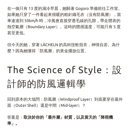
在一個只有 13 度的濕冷早晨，她騎著 Gogoro 準備前往工作室。
如果她只穿了一件看起來很暖的粗針織毛衣（沒有防風層），當
車速達到 50km/h 時，冷風會直接穿透毛線的孔隙，帶走體表的
熱空氣層（Boundary Layer）。這時的體感溫度，可能只有 5 度
甚至更低。
但今天的她，穿著 LÄCHELN 的高科技軟殼衣，神情自若。為什
麼？因為她懂得「防風層」的黃金擺放位置。
The Science of Style：設
計師的防風邏輯學
回到原本的大哉問：
防風層（Windproof Layer）到底要穿在最外
面（Outer Shell）還是中間（Mid-layer）？
答案是：
取決於你的「最外層」材質，以及當天的「降雨機
率」。