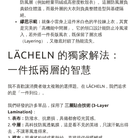
防風層（例如輕量羽絨或高密度軟殼衣）。這層防風層負
責鎖住體溫，而最外層的大衣則負責整體造型與基礎隔
絕。
繆思示範：
就像小雷身上這件米白色的半拉鍊上衣，其實
是完美的「高機能中間層」。它的領口設計能防止冷風灌
入，若外搭一件長版風衣，既保留了層次感
（Layering），又徹底封鎖了熱能流失。
LÄCHELN 的獨家解法：
一件抵兩層的智慧
我不喜歡讓消費者做太複雜的選擇題。在 LÄCHELN，我們追求
的是「一件到位」。
我們研發的許多單品，採用了
三層貼合技術 (3-Layer
Lamination)
：
1.
表布：
防潑水、抗磨損，具備都會啞光質感。
2.
中層：
高科技防風透氣膜，這是看不見的英雄，只讓汗氣出得
去，不讓寒風進得來。
3.
裡布：
親膚搖粒絨或蓄熱紗，直接提供保暖觸感。