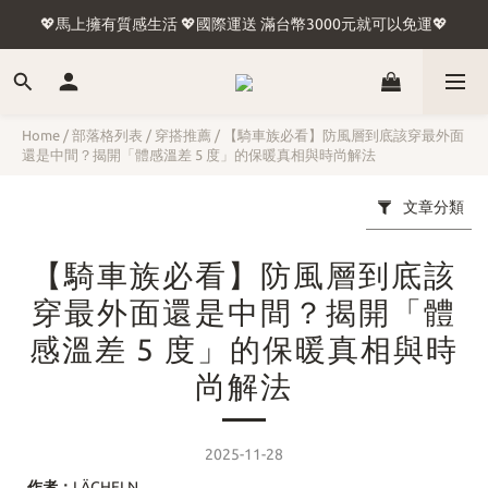
🍢台灣含外島滿1500免運🛫國際運送 滿台幣3000元就可以免運🛬
💖馬上擁有質感生活 💖國際運送 滿台幣3000元就可以免運💖
🍢台灣含外島滿1500免運🛫國際運送 滿台幣3000元就可以免運🛬
Home
/
部落格列表
/
穿搭推薦
/
【騎車族必看】防風層到底該穿最外面
還是中間？揭開「體感溫差 5 度」的保暖真相與時尚解法
文章分類
【騎車族必看】防風層到底該
穿最外面還是中間？揭開「體
感溫差 5 度」的保暖真相與時
尚解法
2025-11-28
作者：
LÄCHELN