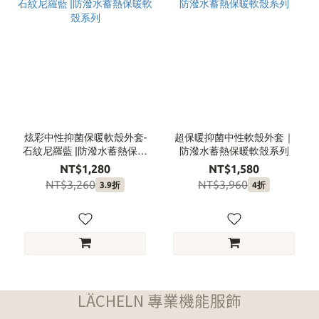
炫彩中性抑菌保暖軟殼外套-
超保暖抑菌中性軟殼外套｜
石紋尼羅藍 |防潑水蓄熱保暖
防潑水蓄熱保暖軟殼系列
軟殼系列
NT$1,280
NT$1,580
NT$3,260
NT$3,960
3.9折
4折
LÄCHELN 專業機能服飾