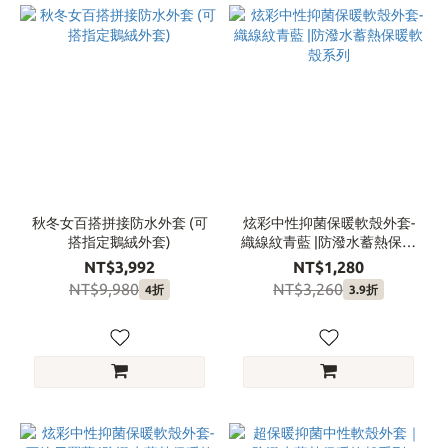
秋冬女百搭拼接防水外套 (可
炫彩中性抑菌保暖軟殼外套-
搭指定鵝絨外套)
織線紋青藍 |防潑水蓄熱保暖
軟殼系列
NT$3,992
NT$1,280
NT$9,980
NT$3,260
4折
3.9折