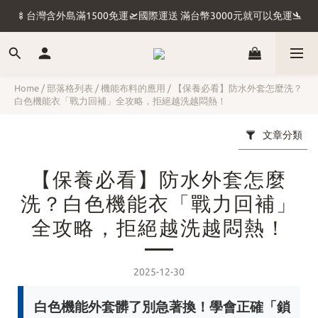
🍢台灣含外島滿1500免運🛫國際運送 滿台幣3000元就可以免運🛬
🍢台灣含外島滿1500免運🛫國際運送 滿台幣3000元就可以免運🛬
💖收到商品別忘了評價 評價後領5元購物金💖穿雷訊月入百萬💖
💖馬上擁有質感生活 💖國際運送 滿台幣3000元就可以免運💖
Home
/
部落格列表
/
機能布料的應用
/
【保養必看】防水外套怎麼洗？
白色機能衣「戰力回補」全攻略，拒絕越洗越悶熱！
🍢台灣含外島滿1500免運🛫國際運送 滿台幣3000元就可以免運🛬
文章分類
【保養必看】防水外套怎麼
洗？白色機能衣「戰力回補」
全攻略，拒絕越洗越悶熱！
2025-12-30
白色機能外套髒了別急著換！學會正確「鎖