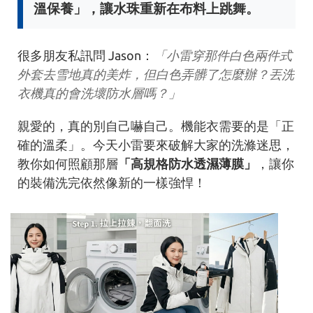
溫保養」，讓水珠重新在布料上跳舞。
很多朋友私訊問 Jason：
「小雷穿那件白色兩件式
外套去雪地真的美炸，但白色弄髒了怎麼辦？丟洗
衣機真的會洗壞防水層嗎？」
親愛的，真的別自己嚇自己。機能衣需要的是「正
確的溫柔」。今天小雷要來破解大家的洗滌迷思，
教你如何照顧那層
「高規格防水透濕薄膜」
，讓你
的裝備洗完依然像新的一樣強悍！