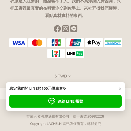
衣服是人在穿的，體感騙不了人。我們不寫浮誇的廣告詞，只
把工廠裡最真實的布料實測交到你手上。來社群找我們聊聊，
看點真材實料的東西。
$
TWD
×
綁定我們的 LINE領100元優惠卷✨
連結 LINE 帳號
LÄCHELN
雷訊 專業機能服飾
營業人名稱:史邁爾有限公司 統一編號:96982228
Copyright LÄCHELN 雷訊版權所有，轉載必究