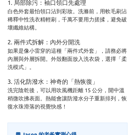
1. 局部除污：袖口領口先處理
白色外套最怕領口沾到彩妝。洗滌前，用軟毛刷沾
稀釋中性洗衣精輕刷，千萬不要用力搓揉，避免破
壞纖維結構。
2. 兩件式拆解：內外分開洗
如果是像小雷穿的這種「兩件式外套」，請務必將
內層與外層拆開。外殼翻面放入洗衣袋，選擇「柔
洗模式」。
3. 活化防潑水：神奇的「熱恢復」
洗完陰乾後，可以用吹風機距離 15 公分，開中溫
稍微吹拂表面。熱能會讓防潑水分子重新排列，恢
復水珠滑落的視覺快感！
💬 Jason 的老爸實測心得