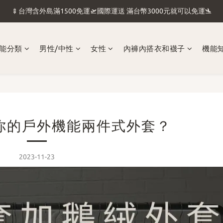
🍢台灣含外島滿1500免運🛫國際運送 滿台幣3000元就可以免運🛬
🍢台灣含外島滿1500免運🛫國際運送 滿台幣3000元就可以免運🛬
💖收到商品別忘了評價 評價後領5元購物金💖穿雷訊月入百萬💖
能分類
男性/中性
女性
內褲內搭衣和襪子
機能
💖馬上擁有質感生活 💖國際運送 滿台幣3000元就可以免運💖
🍢台灣含外島滿1500免運🛫國際運送 滿台幣3000元就可以免運🛬
你的戶外機能兩件式外套？
2023-11-23