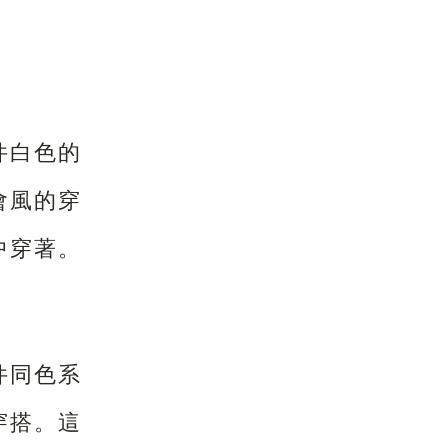
件白色的
會風的穿
中穿著。
件同色系
穿搭。這