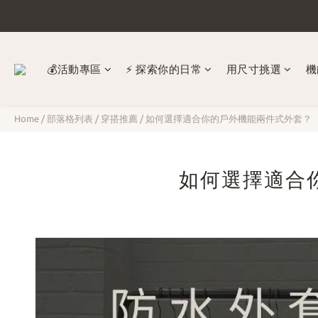
💰活動專區
⚡ 探索你的日常
​用尺寸挑選
機
Home
/
部落格列表
/
穿搭推薦
/
如何選擇適合你的戶外機能兩件式外套？
如何選擇適合